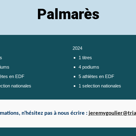
Palmarès
2024
es
1 titres
diums
4 podiums
lètes en EDF
5 athlètes en EDF
ection nationales
1 selection nationales
mations, n'hésitez pas à nous écrire :
jeremygoulier@tria