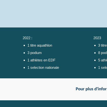
2022 :
2023
1 titre aquathlon
3 titr
3 podium
8 po
1 athlètes en EDF
5 ath
1 selection nationale
1 sel
Pour plus d'infor